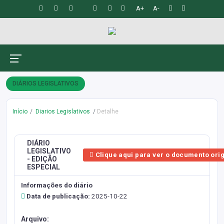
A+
A-
DIÁRIOS LEGISLATIVOS
Início
Diarios Legislativos
Detalhe
DIÁRIO
LEGISLATIVO
Clique aqui para ver o documento orig
- EDIÇÃO
ESPECIAL
Informações do diário
Data de publicação:
2025-10-22
Arquivo: