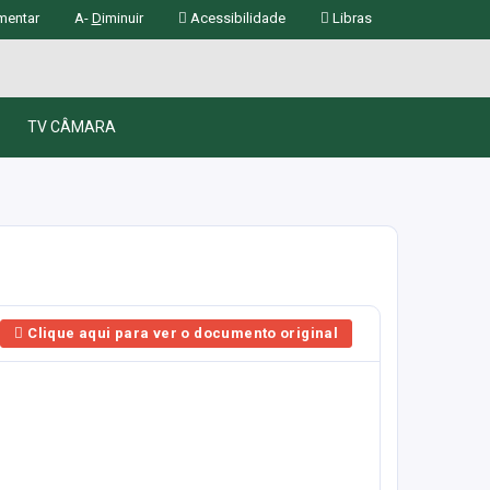
mentar
A-
D
iminuir
Acessibilidade
Libras
TV CÂMARA
Clique aqui para ver o documento original