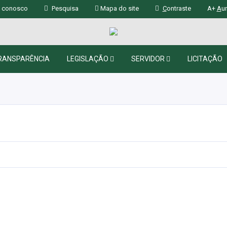
 conosco
Pesquisa
Mapa do site
C
ontraste
A+
A
u
RANSPARÊNCIA
LEGISLAÇÃO
SERVIDOR
LICITAÇÃO