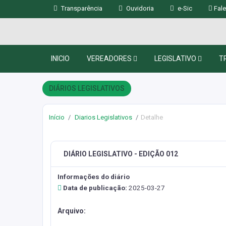
Transparência
Ouvidoria
e-Sic
Fale
INICIO
VEREADORES
LEGISLATIVO
T
DIÁRIOS LEGISLATIVOS
Início
Diarios Legislativos
Detalhe
DIÁRIO LEGISLATIVO - EDIÇÃO 012
Informações do diário
Data de publicação:
2025-03-27
Arquivo: